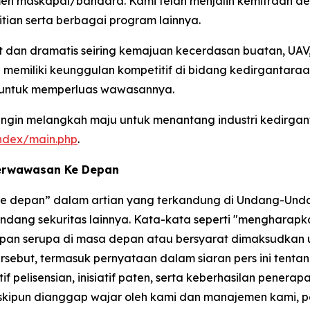
men maskapai/bandara. Kami telah menjalin kemitraan de
tian serta berbagai program lainnya.
an dramatis seiring kemajuan kecerdasan buatan, UAV, 
memiliki keunggulan kompetitif di bidang kedirgantaraa
 untuk memperluas wawasannya.
in melangkah maju untuk menantang industri kedirgant
index/main.php
.
Berwawasan Ke Depan
 ke depan” dalam artian yang terkandung di Undang-Unda
dang sekuritas lainnya. Kata-kata seperti "mengharapkan
gkapan serupa di masa depan atau bersyarat dimaksudkan
but, termasuk pernyataan dalam siaran pers ini tentang 
 pelisensian, inisiatif paten, serta keberhasilan penerap
skipun dianggap wajar oleh kami dan manajemen kami, 