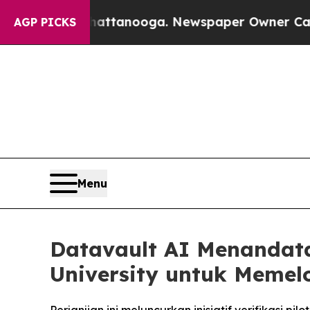
 Chattanooga. Newspaper Owner Calls the People
AGP PICKS
Menu
Datavault AI Menandat
University untuk Memelo