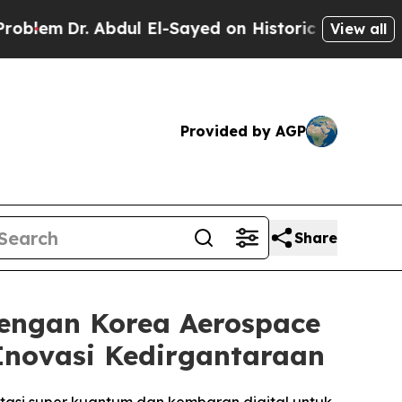
bdul El-Sayed on Historic Michigan Win: “People 
View all
Provided by AGP
Share
engan Korea Aerospace
 Inovasi Kedirgantaraan