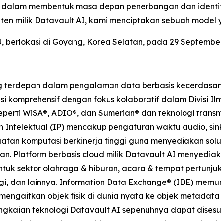
l dalam membentuk masa depan penerbangan dan identi
en milik Datavault AI, kami menciptakan sebuah model y
berlokasi di Goyang, Korea Selatan, pada 29 September
 terdepan dalam pengalaman data berbasis kecerdasan bu
i komprehensif dengan fokus kolaboratif dalam Divisi Ilm
seperti WiSA®, ADIO®, dan Sumerian® dan teknologi transm
Intelektual (IP) mencakup pengaturan waktu audio, sinkr
uatan komputasi berkinerja tinggi guna menyediakan solu
an. Platform berbasis cloud milik Datavault AI menyedia
untuk sektor olahraga & hiburan, acara & tempat pertunjuk
rgi, dan lainnya. Information Data Exchange® (IDE) memu
mengaitkan objek fisik di dunia nyata ke objek metadat
ngkaian teknologi Datavault AI sepenuhnya dapat dises