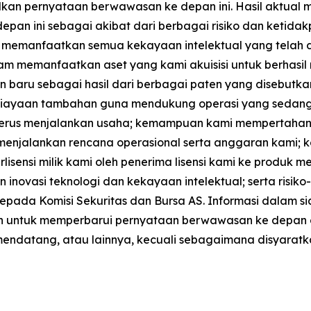
lkan pernyataan berwawasan ke depan ini. Hasil aktual 
epan ini sebagai akibat dari berbagai risiko dan ketida
l memanfaatkan semua kekayaan intelektual yang telah d
am memanfaatkan aset yang kami akuisisi untuk berhasil 
 sebagai hasil dari berbagai paten yang disebutkan dal
iayaan tambahan guna mendukung operasi yang sedang ber
terus menjalankan usaha; kemampuan kami mempertahan
enjalankan rencana operasional serta anggaran kami;
lisensi milik kami oleh penerima lisensi kami ke produk 
n inovasi teknologi dan kekayaan intelektual; serta risiko
pada Komisi Sekuritas dan Bursa AS. Informasi dalam sia
iban untuk memperbarui pernyataan berwawasan ke depan
 mendatang, atau lainnya, kecuali sebagaimana disyaratk