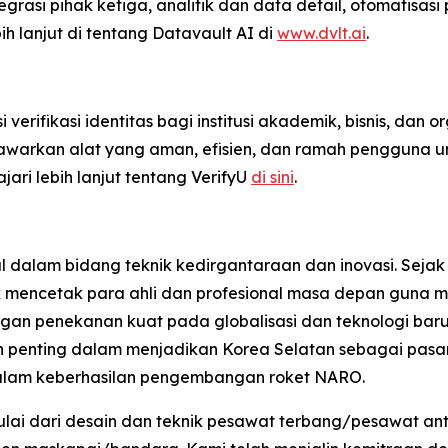
egrasi pihak ketiga, analitik dan data detail, otomatisa
bih lanjut di tentang Datavault AI di
www.dvlt.ai
.
erifikasi identitas bagi institusi akademik, bisnis, dan o
nawarkan alat yang aman, efisien, dan ramah pengguna 
ari lebih lanjut tentang VerifyU
di sini
.
l dalam bidang teknik kedirgantaraan dan inovasi. Sejak
k mencetak para ahli dan profesional masa depan guna m
an penekanan kuat pada globalisasi dan teknologi baru, 
 penting dalam menjadikan Korea Selatan sebagai pasar 
alam keberhasilan pengembangan roket NARO.
lai dari desain dan teknik pesawat terbang/pesawat an