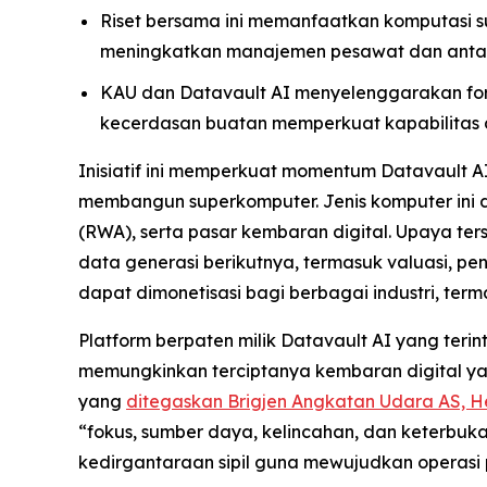
Riset bersama ini memanfaatkan komputasi s
meningkatkan manajemen pesawat dan anta
KAU dan Datavault AI menyelenggarakan fo
kecerdasan buatan memperkuat kapabilitas da
Inisiatif ini memperkuat momentum Datavault A
membangun superkomputer. Jenis komputer ini
(RWA), serta pasar kembaran digital. Upaya t
data generasi berikutnya, termasuk valuasi, pe
dapat dimonetisasi bagi berbagai industri, ter
Platform berpaten milik Datavault AI yang ter
memungkinkan terciptanya kembaran digital yang 
yang
ditegaskan Brigjen Angkatan Udara AS, He
“fokus, sumber daya, kelincahan, dan keterbuk
kedirgantaraan sipil guna mewujudkan operasi