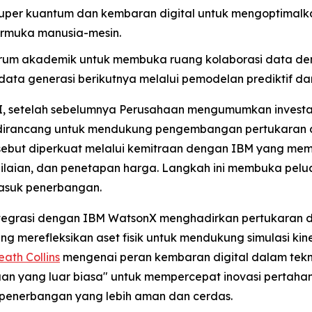
uper kuantum dan kembaran digital untuk mengoptimalka
rmuka manusia-mesin.
rum akademik untuk membuka ruang kolaborasi data de
ta generasi berikutnya melalui pemodelan prediktif dan
I, setelah sebelumnya Perusahaan mengumumkan investasi 
 dirancang untuk mendukung pengembangan pertukaran da
ersebut diperkuat melalui kemitraan dengan IBM yang me
nilaian, dan penetapan harga. Langkah ini membuka pelua
masuk penerbangan.
integrasi dengan IBM WatsonX menghadirkan pertukaran da
merefleksikan aset fisik untuk mendukung simulasi kinerj
ath Collins
mengenai peran kembaran digital dalam teknol
aan yang luar biasa" untuk mempercepat inovasi pertahan
 penerbangan yang lebih aman dan cerdas.