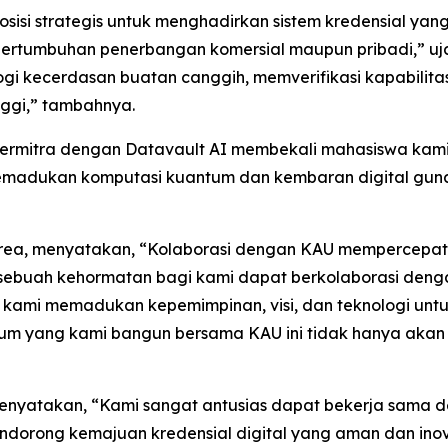
sisi strategis untuk menghadirkan sistem kredensial ya
a pertumbuhan penerbangan komersial maupun pribadi,” uj
ologi kecerdasan buatan canggih, memverifikasi kapabili
inggi,” tambahnya.
Bermitra dengan Datavault AI membekali mahasiswa ka
emadukan komputasi kuantum dan kembaran digital gun
Korea, menyatakan, “Kolaborasi dengan KAU mempercepa
n sebuah kehormatan bagi kami dapat berkolaborasi deng
, kami memadukan kepemimpinan, visi, dan teknologi unt
um yang kami bangun bersama KAU ini tidak hanya akan b
 menyatakan, “Kami sangat antusias dapat bekerja sama 
a mendorong kemajuan kredensial digital yang aman dan ino