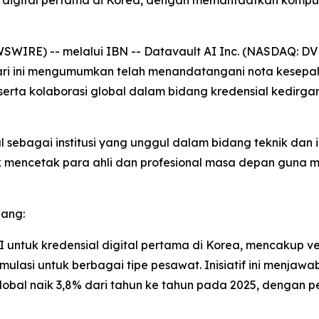
 pilot digital pertama di Korea, dengan memanfaatkan kom
IRE) -- melalui IBN -- Datavault AI Inc. (NASDAQ: DVLT)
hari ini mengumumkan telah menandatangani nota kesep
serta kolaborasi global dalam bidang kredensial kedirga
l sebagai institusi yang unggul dalam bidang teknik dan 
 mencetak para ahli dan profesional masa depan guna m
dang:
 untuk kredensial digital pertama di Korea, mencakup verif
asi untuk berbagai tipe pesawat. Inisiatif ini menjawab
obal naik 3,8% dari tahun ke tahun pada 2025, dengan pe