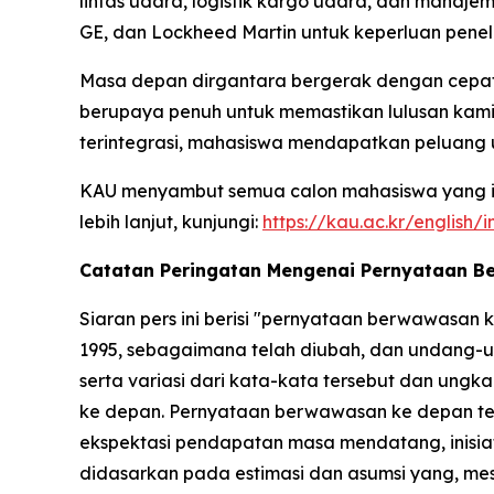
lintas udara, logistik kargo udara, dan manaje
GE, dan Lockheed Martin untuk keperluan peneli
Masa depan dirgantara bergerak dengan cepat d
berupaya penuh untuk memastikan lulusan kami 
terintegrasi, mahasiswa mendapatkan peluang
KAU menyambut semua calon mahasiswa yang ing
lebih lanjut, kunjungi:
https://kau.ac.kr/english/
Catatan Peringatan Mengenai Pernyataan 
Siaran pers ini berisi "pernyataan berwawasan
1995, sebagaimana telah diubah, dan undang-un
serta variasi dari kata-kata tersebut dan un
ke depan. Pernyataan berwawasan ke depan terse
ekspektasi pendapatan masa mendatang, inisiatif
didasarkan pada estimasi dan asumsi yang, me