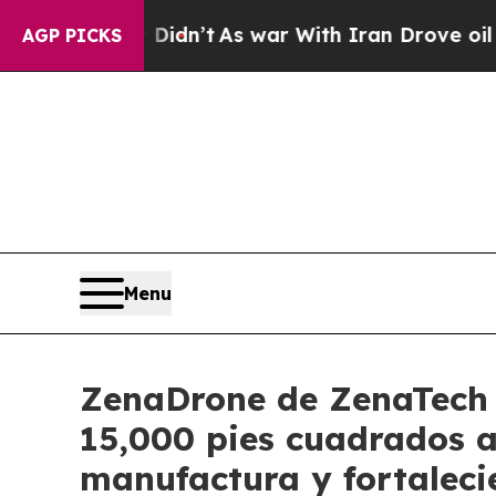
it Didn’t
As war With Iran Drove oil Prices High
AGP PICKS
Menu
ZenaDrone de ZenaTech 
15,000 pies cuadrados 
manufactura y fortaleci