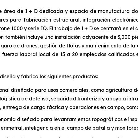
 de área de I + D dedicada y espacio de manufactura do
s para fabricación estructural, integración electrónic
ne 1000 y serie IQ. El trabajo de I + D se centrará en el
ón también incluye una instalación adyacente de 3,000 p
ro de drones, gestión de flotas y mantenimiento de la 
fuerza laboral local de 15 a 20 empleados calificados e
seña y fabrica los siguientes productos:
nal diseñada para usos comerciales, como agricultura de 
 logística de defensa, seguridad fronteriza y apoyo a infr
R), entrega de carga táctica y operaciones en campo, como
nomía diseñado para levantamientos topográficos e inspec
rimetral, inteligencia en el campo de batalla y monitore