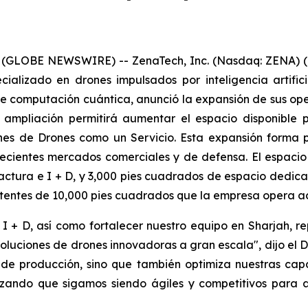
 (GLOBE NEWSWIRE) -- ZenaTech, Inc. (Nasdaq: ZENA) (
cializado en drones impulsados por inteligencia artific
de computación cuántica, anunció la expansión de sus o
 ampliación permitirá aumentar el espacio disponible p
iones de Drones como un Servicio. Esta expansión forma
recientes mercados comerciales y de defensa. El espaci
tura e I + D, y 3,000 pies cuadrados de espacio dedica
stentes de 10,000 pies cuadrados que la empresa opera a
 + D, así como fortalecer nuestro equipo en Sharjah, r
luciones de drones innovadoras a gran escala", dijo el Dr
 de producción, sino que también optimiza nuestras cap
tizando que sigamos siendo ágiles y competitivos para 