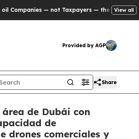
ies — not Taxpayers — the Chance to Cash in on 
View all
Provided by AGP
Share
 área de Dubái con
apacidad de
e drones comerciales y