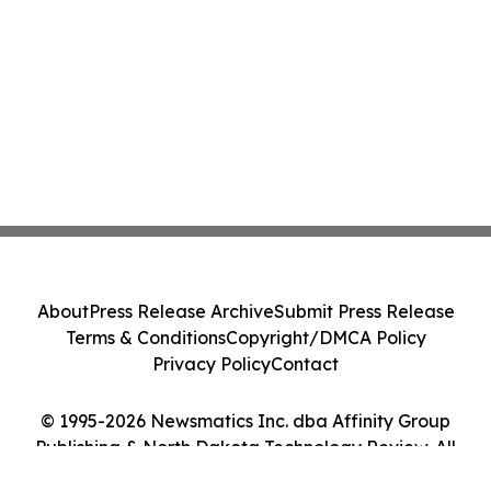
About
Press Release Archive
Submit Press Release
Terms & Conditions
Copyright/DMCA Policy
Privacy Policy
Contact
© 1995-2026 Newsmatics Inc. dba Affinity Group
Publishing & North Dakota Technology Review. All
Rights Reserved.