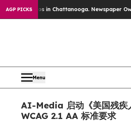
pse
Chaos in Chattanooga. Newspaper Owner Call
AGP PICKS
Menu
AI-Media 启动《美国
WCAG 2.1 AA 标准要求