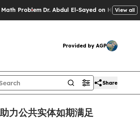
Problem
Dr. Abdul El-Sayed on Historic Michigan W
View all
Provided by AGP
Share
划，助力公共实体如期满足