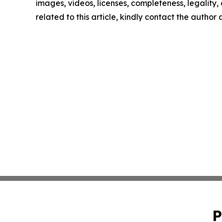
images, videos, licenses, completeness, legality, o
related to this article, kindly contact the author
P