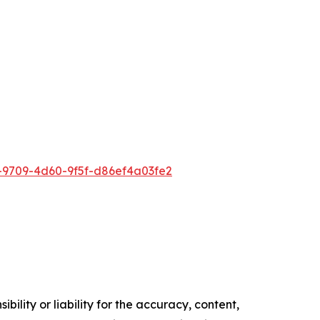
9709-4d60-9f5f-d86ef4a03fe2
ility or liability for the accuracy, content,