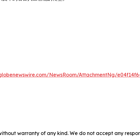
.globenewswire.com/NewsRoom/AttachmentNg/e04f14f6-
without warranty of any kind. We do not accept any responsib