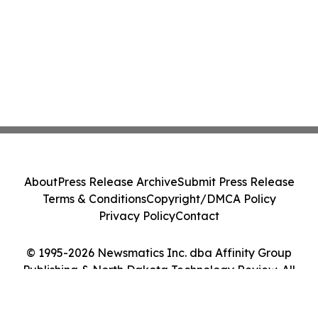
About
Press Release Archive
Submit Press Release
Terms & Conditions
Copyright/DMCA Policy
Privacy Policy
Contact
© 1995-2026 Newsmatics Inc. dba Affinity Group
Publishing & North Dakota Technology Review. All
Rights Reserved.